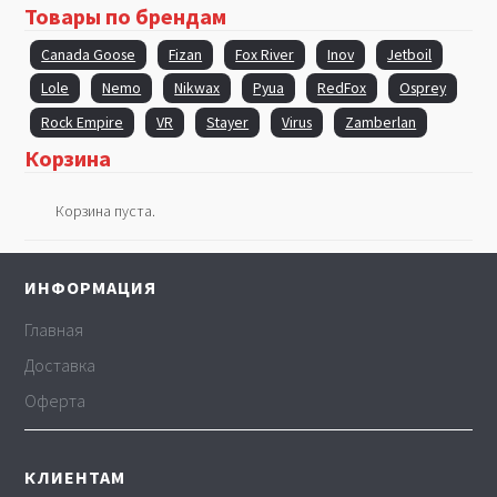
Товары по брендам
Canada Goose
Fizan
Fox River
Inov
Jetboil
Lole
Nemo
Nikwax
Pyua
RedFox
Osprey
Rock Empire
VR
Stayer
Virus
Zamberlan
Корзина
Корзина пуста.
ИНФОРМАЦИЯ
Главная
Доставка
Оферта
КЛИЕНТАМ