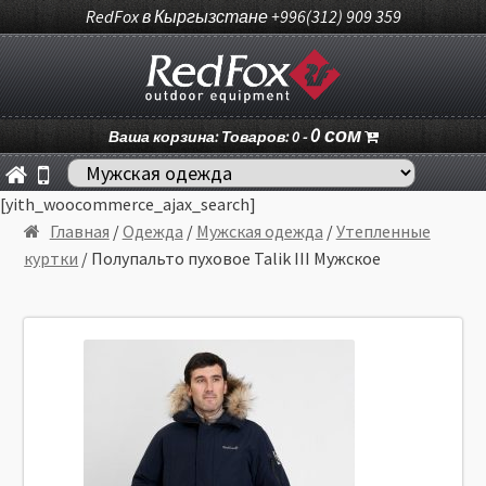
RedFox в Кыргызстане +996(312) 909 359
0
сом
Ваша корзина: Товаров: 0 -
[yith_woocommerce_ajax_search]
Главная
/
Одежда
/
Мужская одежда
/
Утепленные
куртки
/ Полупальто пуховое Talik III Мужское