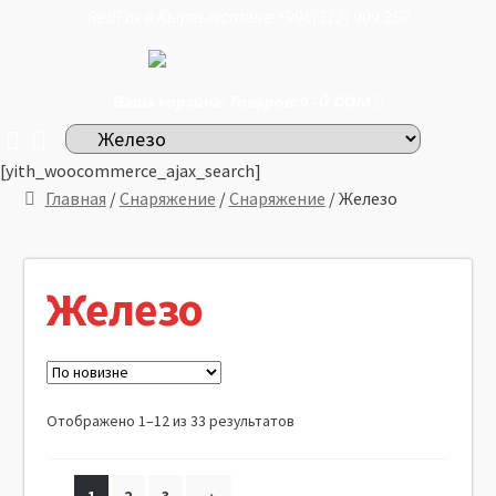
RedFox в Кыргызстане +996(312) 909 359
0
сом
Ваша корзина: Товаров: 0 -
[yith_woocommerce_ajax_search]
Главная
/
Снаряжение
/
Снаряжение
/ Железо
Железо
Отображено 1–12 из 33 результатов