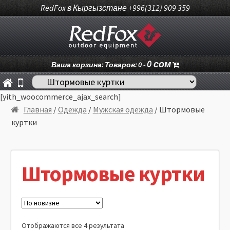
RedFox в Кыргызстане +996(312) 909 359
0
сом
Ваша корзина: Товаров: 0 -
[yith_woocommerce_ajax_search]
Главная
/
Одежда
/
Мужская одежда
/ Штормовые
куртки
Штормовые куртки
Отображаются все 4 результата