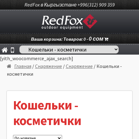
RedFox в Кыргызстане +996(312) 909 359
0
сом
Ваша корзина: Товаров: 0 -
[yith_woocommerce_ajax_search]
Главная
/
Снаряжение
/
Снаряжение
/ Кошельки -
косметички
Кошельки -
косметички