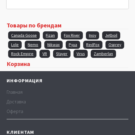
Товары по брендам
Canada Goose
Fizan
Fox River
Inov
Jetboil
Lole
Nemo
Nikwax
Pyua
RedFox
Osprey
Rock Empire
VR
Stayer
Virus
Zamberlan
Корзина
ИНФОРМАЦИЯ
Главная
Доставка
Оферта
КЛИЕНТАМ