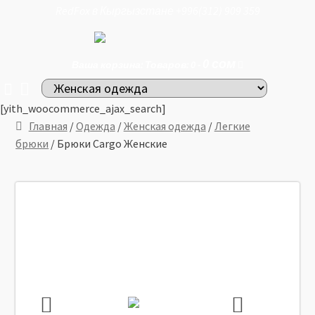
RedFox в Кыргызстане +996(312) 909 359
0
сом
Ваша корзина: Товаров: 0 -
[yith_woocommerce_ajax_search]
Главная
/
Одежда
/
Женская одежда
/
Легкие
брюки
/ Брюки Cargo Женские