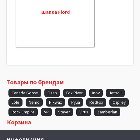
Шапка Fiord
Товары по брендам
Canada Goose
Fizan
Fox River
Inov
Jetboil
Lole
Nemo
Nikwax
Pyua
RedFox
Osprey
Rock Empire
VR
Stayer
Virus
Zamberlan
Корзина
ИНФОРМАЦИЯ