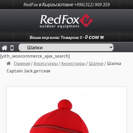
RedFox в Кыргызстане +996(312) 909 359
0
сом
Ваша корзина: Товаров: 0 -
[yith_woocommerce_ajax_search]
Главная
/
Аксессуары
/
Аксессуары
/
Шапки
/ Шапка
Captain Jack детская