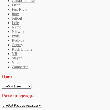
Canada Goose
Fizan
Fox River
Inov
Jetboil
Lole
Nemo
Nikwax
Pyua
RedFox
Osprey
Rock Empire
VR
Stayer
Virus
Zamberlan
Цвет
Размер одежды