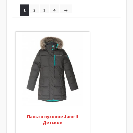
1
2
3
4
→
Пальто пуховое Jane II
Детское