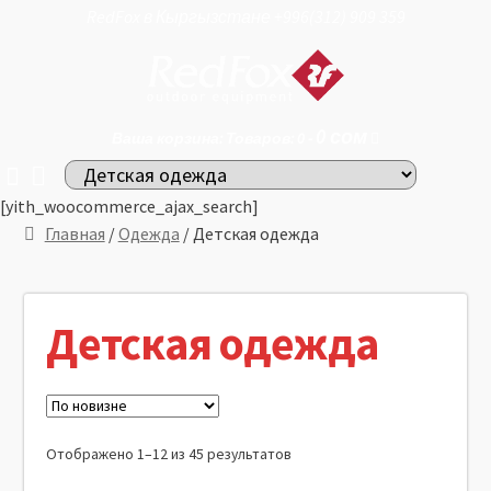
RedFox в Кыргызстане +996(312) 909 359
0
сом
Ваша корзина: Товаров: 0 -
[yith_woocommerce_ajax_search]
Главная
/
Одежда
/ Детская одежда
Детская одежда
Отображено 1–12 из 45 результатов