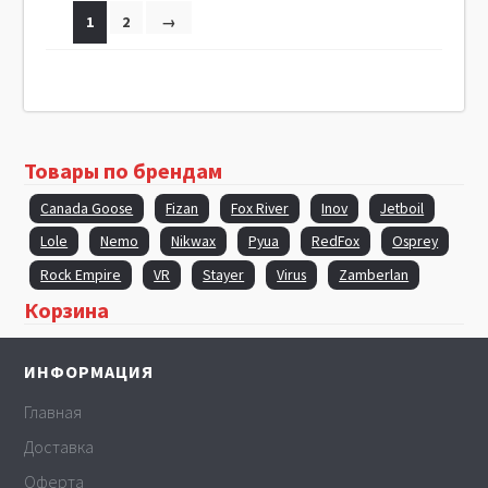
1
2
→
Товары по брендам
Canada Goose
Fizan
Fox River
Inov
Jetboil
Lole
Nemo
Nikwax
Pyua
RedFox
Osprey
Rock Empire
VR
Stayer
Virus
Zamberlan
Корзина
ИНФОРМАЦИЯ
Главная
Доставка
Оферта