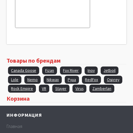
Товары по брендам
Canada Goose
Fizan
Fox River
Inov
Jetboil
Lole
Nemo
Nikwax
Pyua
RedFox
Osprey
Rock Empire
VR
Stayer
Virus
Zamberlan
Корзина
ИНФОРМАЦИЯ
Главная