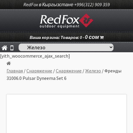
RedFox в Кыргызстане +996(312) 909 359
0
сом
Ваша корзина: Товаров: 0 -
[yith_woocommerce_ajax_search]
Главная
/
Снаряжение
/
Снаряжение
/
Железо
/ Френды
31006.0 Pulsar Dyneema Set 6