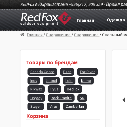
RedFox в Кыргызстане +996(312) 909 359 - Время ра
Одежда
Главная
Главная
/
Снаряжение
/
Снаряжение
/ Спальный ме
Товары по брендам
Canada Goose
Fizan
Fox River
Inov
Jetboil
Lole
Nemo
Nikwax
Pyua
RedFox
Osprey
Rock Empire
VR
Stayer
Virus
Zamberlan
Корзина