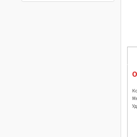
О
Ко
Мя
Уд