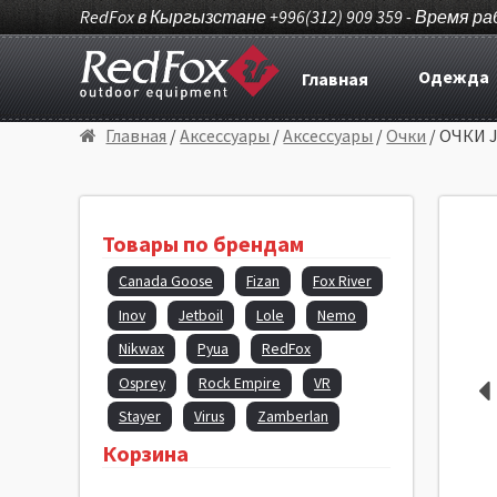
RedFox в Кыргызстане +996(312) 909 359 - Время ра
Одежда
Главная
Главная
/
Аксессуары
/
Аксессуары
/
Очки
/ ОЧКИ J
Товары по брендам
Canada Goose
Fizan
Fox River
Inov
Jetboil
Lole
Nemo
Nikwax
Pyua
RedFox
Osprey
Rock Empire
VR
Stayer
Virus
Zamberlan
Корзина