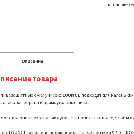
Категория:
Оч
Описание
писание товара
олнцезащитные очки унисекс
LOUNGE
подходят для маленьких 
астиковая оправа и прямоугольные линзы.
орая половина изогнутых дужек становится тоньше, чтобы л
ерия LOUNGE оснащена поликарбонатными линзами SPECTRON 