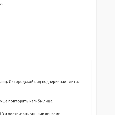
ки
лиц.
Их городской вид подчеркивает литая
учше повторять изгибы лица.
3 и поляризационными линзами.