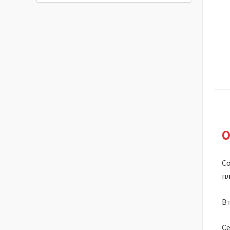
О
С
пл
Вт
С