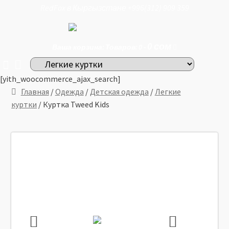
RedFox в Кыргызстане +996(312) 909 359
0
сом
Ваша корзина: Товаров: 0 -
[yith_woocommerce_ajax_search]
Главная
/
Одежда
/
Детская одежда
/
Легкие
куртки
/ Куртка Tweed Kids