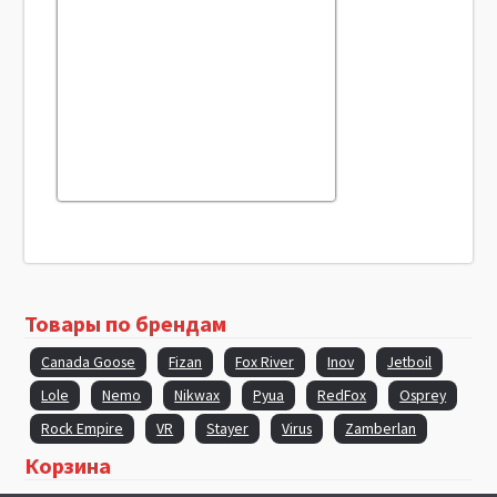
Товары по брендам
Canada Goose
Fizan
Fox River
Inov
Jetboil
Lole
Nemo
Nikwax
Pyua
RedFox
Osprey
Rock Empire
VR
Stayer
Virus
Zamberlan
Корзина