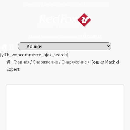
RedFox в Кыргызстане +996(312) 909 359
0
сом
Ваша корзина: Товаров: 0 -
[yith_woocommerce_ajax_search]
Главная
/
Снаряжение
/
Снаряжение
/ Кошки Machki
Expert