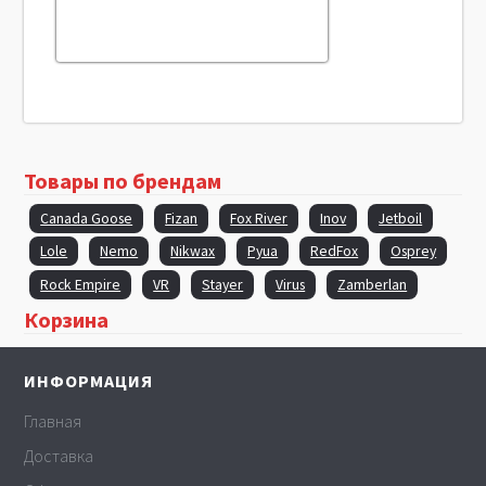
Товары по брендам
Canada Goose
Fizan
Fox River
Inov
Jetboil
Lole
Nemo
Nikwax
Pyua
RedFox
Osprey
Rock Empire
VR
Stayer
Virus
Zamberlan
Корзина
ИНФОРМАЦИЯ
Главная
Доставка