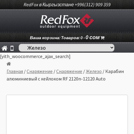
RedFox в Кыргызстане +996(312) 909 359
0
сом
Ваша корзина: Товаров: 0 -
[yith_woocommerce_ajax_search]
Главная
/
Снаряжение
/
Снаряжение
/
Железо
/ Карабин
алюминиевый с кейлоком RF 2120n-12120 Auto