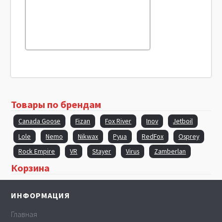
Товары по брендам
Canada Goose
Fizan
Fox River
Inov
Jetboil
Lole
Nemo
Nikwax
Pyua
RedFox
Osprey
Rock Empire
VR
Stayer
Virus
Zamberlan
Корзина
ИНФОРМАЦИЯ
Главная