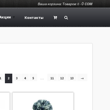
0
сом
Ваша корзина: Товаров: 0 -
Акции
Контакты
1
2
3
4
5
…
11
12
13
→