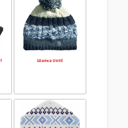
I
Шапка Until