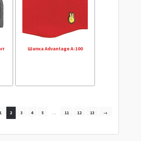
нт
Шапка Advantage A-100
1
2
3
4
5
…
11
12
13
→