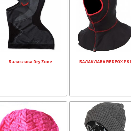
Балаклава Dry Zone
БАЛАКЛАВА REDFOX PS I