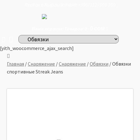
RedFox в Кыргызстане +996(312) 909 359
0
сом
Ваша корзина: Товаров: 0 -
[yith_woocommerce_ajax_search]
Главная
/
Снаряжение
/
Снаряжение
/
Обвязки
/ Обвязки
спортивные Streak Jeans