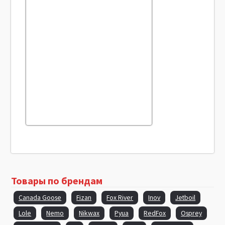
Товары по брендам
Canada Goose
Fizan
Fox River
Inov
Jetboil
Lole
Nemo
Nikwax
Pyua
RedFox
Osprey