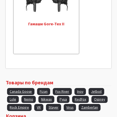
Гамаши Gore-Tex II
Товары по брендам
Canada Goose
Fizan
Fox River
Inov
Jetboil
Lole
Nemo
Nikwax
Pyua
RedFox
Osprey
Rock Empire
VR
Stayer
Virus
Zamberlan
Корзина