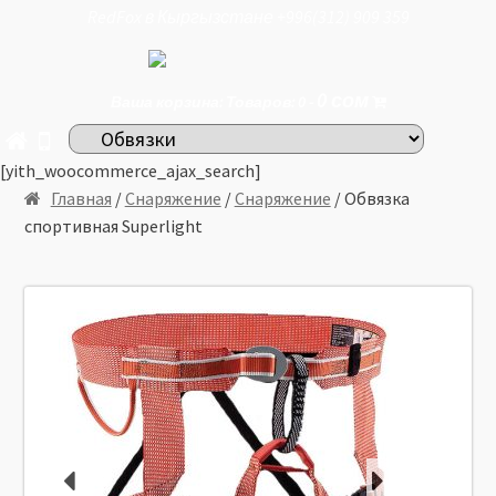
RedFox в Кыргызстане +996(312) 909 359
0
сом
Ваша корзина: Товаров: 0 -
[yith_woocommerce_ajax_search]
Главная
/
Снаряжение
/
Снаряжение
/ Обвязка
спортивная Superlight